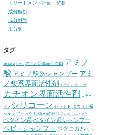
トリートメント評価・解析
成分解析
成分雑学
未分類
タグ
アミノ
アニオン界面活性剤
18-MEA
CMC
酸
アミ
アミノ酸系シャンプー
ノ酸系界面活性剤
カチオンポリマー
カチオン界面活性剤
コラー
シリコーン
セラミド
タウリン系
ゲン
シャンプー
タウリン系界面活性剤
ノンシリコン
フケ
ベタイン系
ベタイン系シャンプー
ベビーシャンプー
ボタニカル
リン