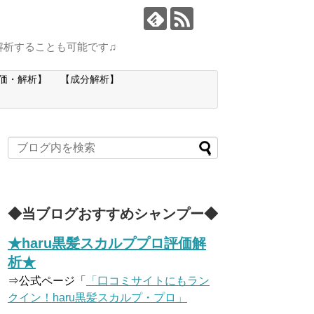
解析することも可能です♫
価・解析】
【成分解析】
◆当ブログおすすめシャンプー◆
★haru黒髪スカルププロ評価解
析★
⇒公式ページ「
「口コミサイトにもラン
クイン！haru黒髪スカルプ・プロ」