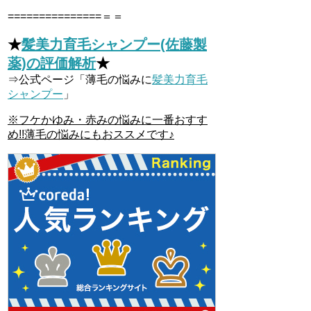
===============＝＝
★
髪美力育毛シャンプー(佐藤製
薬)の評価解析
★
⇒公式ページ「薄毛の悩みに
髪美力育毛
シャンプー
」
※フケかゆみ・赤みの悩みに一番おすす
め!!薄毛の悩みにもおススメです♪