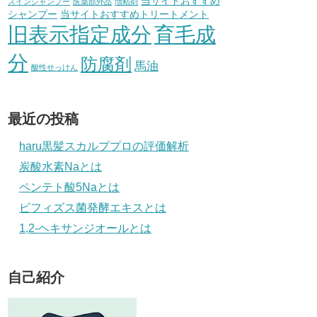
当サイトおすすめ
スインシャンプー
医薬部外品
増粘剤
シャンプー
当サイトおすすめトリートメント
旧表示指定成分
育毛成
分
防腐剤
馬油
酸性せっけん
最近の投稿
haru黒髪スカルププロの評価解析
炭酸水素Naとは
ペンテト酸5Naとは
ビフィズス菌発酵エキスとは
1,2-ヘキサンジオールとは
自己紹介