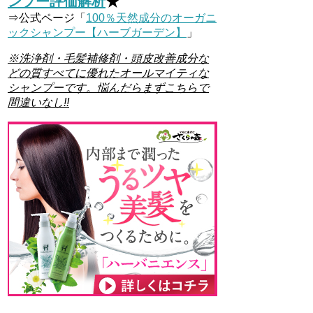
ンプー評価解析
★
⇒公式ページ「
100％天然成分のオーガニ
ックシャンプー【ハーブガーデン】
」
※洗浄剤・毛髪補修剤・頭皮改善成分な
どの質すべてに優れたオールマイティな
シャンプーです。悩んだらまずこちらで
間違いなし!!