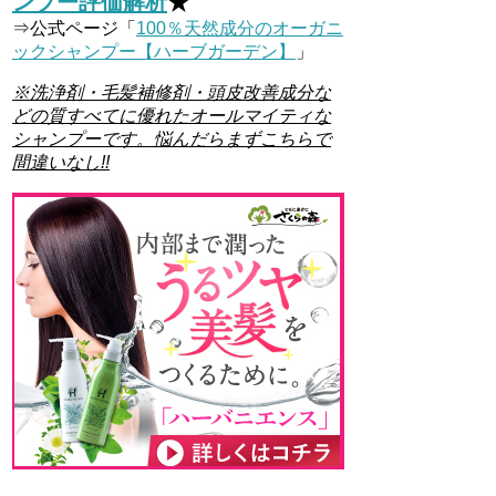
ンプー評価解析
★
⇒公式ページ「
100％天然成分のオーガニ
ックシャンプー【ハーブガーデン】
」
※洗浄剤・毛髪補修剤・頭皮改善成分な
どの質すべてに優れたオールマイティな
シャンプーです。悩んだらまずこちらで
間違いなし!!