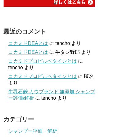
最近のコメント
コカミドDEAとは
に
tencho
より
コカミドDEAとは
に
牛タン野郎
より
コカミドプロピルベタインとは
に
tencho
より
コカミドプロピルベタインとは
に
匿名
より
牛乳石鹸 カウブランド 無添加 シャンプ
ー評価/解析
に
tencho
より
カテゴリー
シャンプー評価・解析