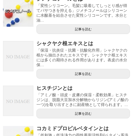
「変性シリコーン。毛髪に吸着してしっとり感が得
てパサつきを抑える」ジメチコノールはシリコーン
に水酸基を結合させた変性シリコーンです。水分と
油...
記事を読む
シャクヤク根エキスとは
「保湿・抗炎症・抗菌・抗酸化作用」シャクヤクの
根から抽出されたエキスです。シャクヤク根エキス
には多くの期待される作用があります。表皮の水分
保...
記事を読む
ヒスチジンとは
「アミノ酸・頭皮・皮膚の保湿・柔軟効果」ヒスチ
ジンは、脱脂大豆加水分解物からリジン(アミノ酸の
一つ)を取り出すときに副産物として得られます。...
記事を読む
コカミドプロピルベタインとは
「低刺激・低洗浄力の両性界面活性剤(ベタイン系洗