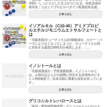
浄剤)・しっとりとした仕上がりになる」化粧品成分
表示名：コカミドプロピルベタイン医薬部外品成...
記事を読む
イソアルキル（C10-40）アミドプロピ
ルエチルジモニウムエトサルフェートと
は
「毛髪表面(キューティクル)の補修成分。カラー・パ
ーマによりなくなってしまった、キューティクル間
に存在する脂質(18MEA)を補充します。」...
記事を読む
イノシトールとは
「毛髪保護成分・予防美髪効果」イノシトールと
は、人間のほとんどの細胞に存在する水溶性のビタ
ミンB様物質で、生命活動に重要な役割を担っていま
す...
記事を読む
グリコシルトレハロースとは
「保湿・紫外線防御作用」グリコシルトレハロース