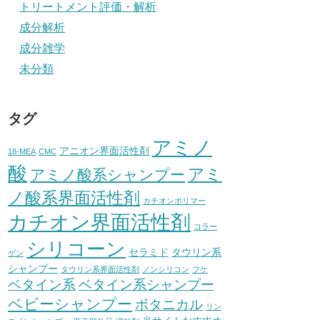
トリートメント評価・解析
成分解析
成分雑学
未分類
タグ
アミノ
アニオン界面活性剤
18-MEA
CMC
酸
アミ
アミノ酸系シャンプー
ノ酸系界面活性剤
カチオンポリマー
カチオン界面活性剤
コラー
シリコーン
セラミド
タウリン系
ゲン
シャンプー
タウリン系界面活性剤
ノンシリコン
フケ
ベタイン系
ベタイン系シャンプー
ベビーシャンプー
ボタニカル
リン