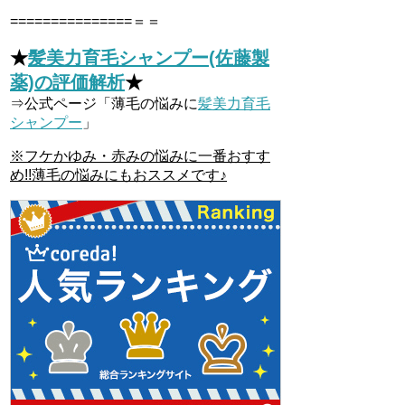
===============＝＝
★
髪美力育毛シャンプー(佐藤製
薬)の評価解析
★
⇒公式ページ「薄毛の悩みに
髪美力育毛
シャンプー
」
※フケかゆみ・赤みの悩みに一番おすす
め!!薄毛の悩みにもおススメです♪