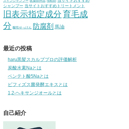
当サイトおすすめ
スインシャンプー
医薬部外品
増粘剤
シャンプー
当サイトおすすめトリートメント
旧表示指定成分
育毛成
分
防腐剤
馬油
酸性せっけん
最近の投稿
haru黒髪スカルププロの評価解析
炭酸水素Naとは
ペンテト酸5Naとは
ビフィズス菌発酵エキスとは
1,2-ヘキサンジオールとは
自己紹介