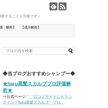
解析することも可能です♫
価・解析】
【成分解析】
◆当ブログおすすめシャンプー◆
★haru黒髪スカルププロ評価解
析★
⇒公式ページ「
「口コミサイトにもラン
クイン！haru黒髪スカルプ・プロ」