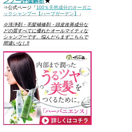
ンプー評価解析
★
⇒公式ページ「
100％天然成分のオーガニ
ックシャンプー【ハーブガーデン】
」
※洗浄剤・毛髪補修剤・頭皮改善成分な
どの質すべてに優れたオールマイティな
シャンプーです。悩んだらまずこちらで
間違いなし!!