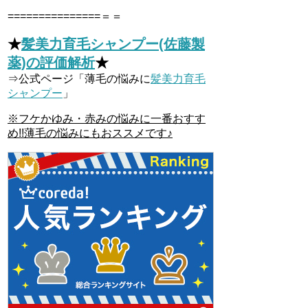
===============＝＝
★
髪美力育毛シャンプー(佐藤製
薬)の評価解析
★
⇒公式ページ「薄毛の悩みに
髪美力育毛
シャンプー
」
※フケかゆみ・赤みの悩みに一番おすす
め!!薄毛の悩みにもおススメです♪