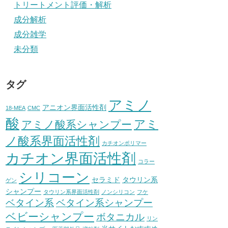
トリートメント評価・解析
成分解析
成分雑学
未分類
タグ
アミノ
アニオン界面活性剤
18-MEA
CMC
酸
アミ
アミノ酸系シャンプー
ノ酸系界面活性剤
カチオンポリマー
カチオン界面活性剤
コラー
シリコーン
セラミド
タウリン系
ゲン
シャンプー
タウリン系界面活性剤
ノンシリコン
フケ
ベタイン系
ベタイン系シャンプー
ベビーシャンプー
ボタニカル
リン