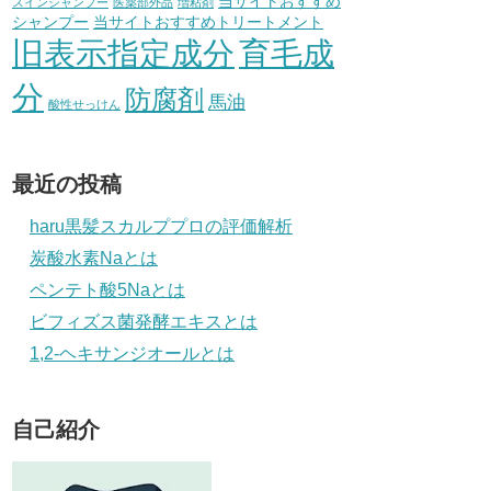
当サイトおすすめ
スインシャンプー
医薬部外品
増粘剤
シャンプー
当サイトおすすめトリートメント
旧表示指定成分
育毛成
分
防腐剤
馬油
酸性せっけん
最近の投稿
haru黒髪スカルププロの評価解析
炭酸水素Naとは
ペンテト酸5Naとは
ビフィズス菌発酵エキスとは
1,2-ヘキサンジオールとは
自己紹介