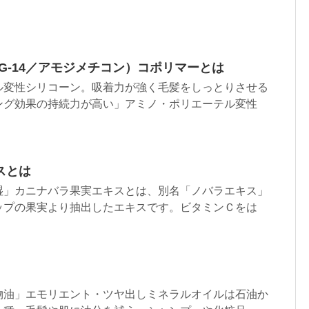
G-14／アモジメチコン）コポリマーとは
ル変性シリコーン。吸着力が強く毛髪をしっとりさせる
ング効果の持続力が高い」アミノ・ポリエーテル変性
スとは
湿」カニナバラ果実エキスとは、別名「ノバラエキス」
ップの果実より抽出したエキスです。ビタミンＣをは
物油」エモリエント・ツヤ出しミネラルオイルは石油か