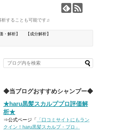
解析することも可能です♫
価・解析】
【成分解析】
◆当ブログおすすめシャンプー◆
★haru黒髪スカルププロ評価解
析★
⇒公式ページ「
「口コミサイトにもラン
クイン！haru黒髪スカルプ・プロ」