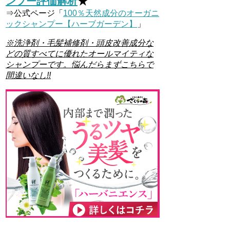
ンプー評価解析
★
⇒公式ページ「
100％天然成分のオーガニ
ックシャンプー【ハーブガーデン】
」
※洗浄剤・毛髪補修剤・頭皮改善成分な
どの質すべてに優れたオールマイティな
シャンプーです。悩んだらまずこちらで
間違いなし!!