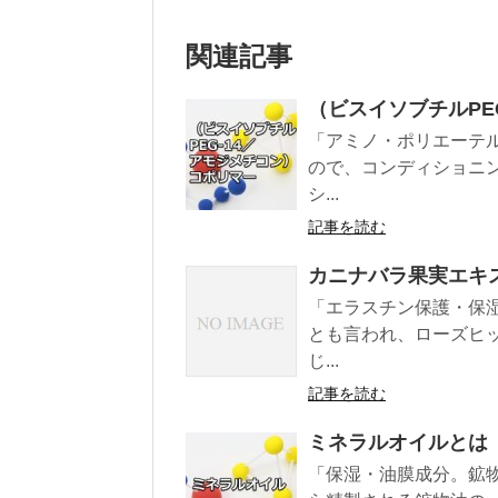
関連記事
（ビスイソブチルPE
「アミノ・ポリエーテ
ので、コンディショニ
シ...
記事を読む
カニナバラ果実エキ
「エラスチン保護・保
とも言われ、ローズヒ
じ...
記事を読む
ミネラルオイルとは
「保湿・油膜成分。鉱