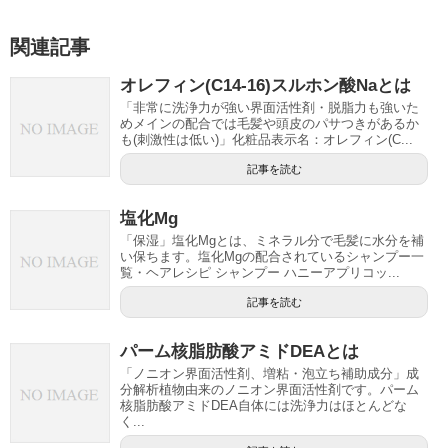
関連記事
オレフィン(C14-16)スルホン酸Naとは
「非常に洗浄力が強い界面活性剤・脱脂力も強いた
めメインの配合では毛髪や頭皮のパサつきがあるか
も(刺激性は低い)」化粧品表示名：オレフィン(C...
記事を読む
塩化Mg
「保湿」塩化Mgとは、ミネラル分で毛髪に水分を補
い保ちます。塩化Mgの配合されているシャンプー一
覧・ヘアレシピ シャンプー ハニーアプリコッ...
記事を読む
パーム核脂肪酸アミドDEAとは
「ノニオン界面活性剤、増粘・泡立ち補助成分」成
分解析植物由来のノニオン界面活性剤です。パーム
核脂肪酸アミドDEA自体には洗浄力はほとんどな
く...