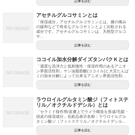
記事を読む
アセチルグルコサミンとは
「保湿成分」アセチルグルコサミンとは、膝の痛み
の緩和などで有名なグルコサミンとよく比較される
成分です。アセチルグルコサミンは、天然型グルコ
サ...
記事を読む
ココイル加水分解ダイズタンパクＫとは
「適度な洗浄力と低刺激性・保湿作用のあるアニオ
ン界面活性剤」ヤシ油脂肪酸(ココイル)と大豆たんぱ
くの加水分解によって出来るアニオン界面活性剤...
記事を読む
ラウロイルグルタミン酸ジ（フィトステ
リル／オクチルドデシル）とは
「セラミド様作用/皮膚上でラメラ構造を形成/毛髪・
頭皮の保湿成分」化粧品表示名称：ラウロイルグル
タミン酸ジ（フィトステリル／オクチルドデシル...
記事を読む